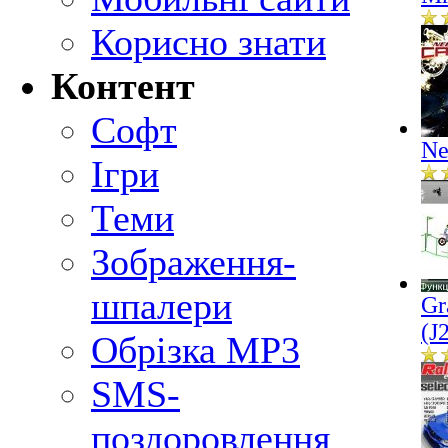
Корисно знати
Контент
Софт
Ne
Ігри
Теми
Зображення-
шпалери
Gr
(J
Обрізка MP3
SMS-
поздоровлення