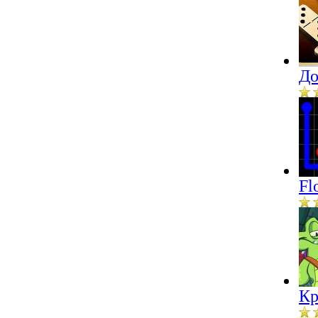
До
Fl
Кр