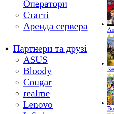
Оператори
Статті
Аренда сервера
An
Партнери та друзі
ASUS
Bloody
Re
Cougar
realme
Lenovo
Bo