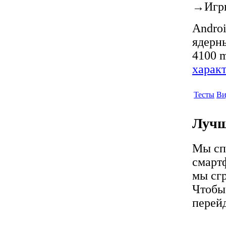
→
Игр
Androi
ядерны
4100 m
харак
Тесты
Ви
Лучш
Мы сп
смартф
мы сг
Чтобы 
перей