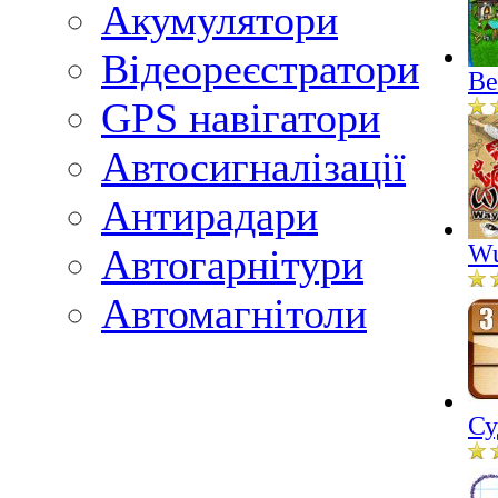
Акумулятори
Відеореєстратори
Ве
GPS навігатори
Автосигналізації
Антирадари
Wu
Автогарнітури
Автомагнітоли
Су