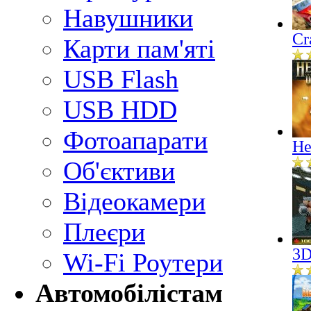
Навушники
Cr
Карти пам'яті
USB Flash
USB HDD
Фотоапарати
He
Об'єктиви
Відеокамери
Плеєри
3D
Wi-Fi Роутери
Автомобілістам