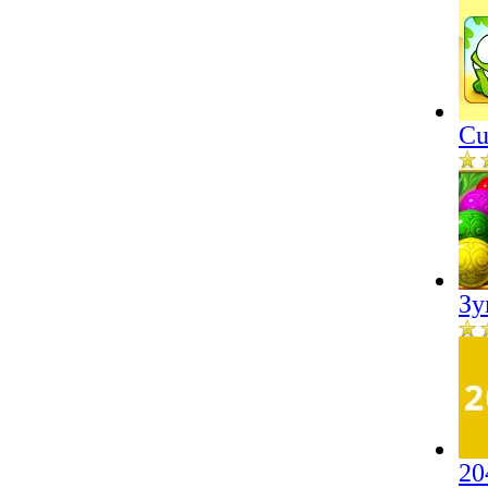
Cu
Зу
20