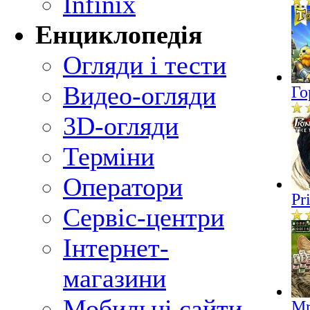
Infinix
Енциклопедія
Огляди і тести
Видео-огляди
Го
3D-огляди
Терміни
Оператори
Pr
Сервіс-центри
Інтернет-
магазини
Мобильні сайти
Mr