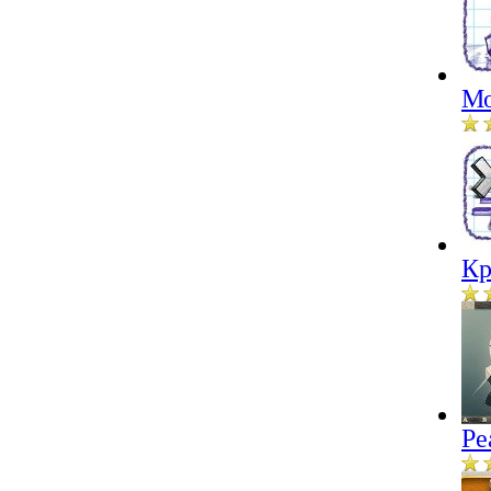
Мо
Кр
Ре